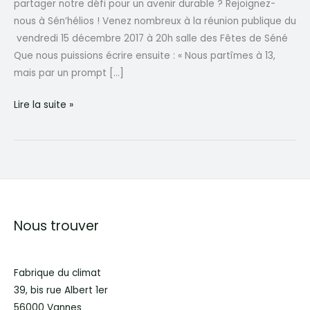
partager notre défi pour un avenir durable ? Rejoignez-
nous à Sén’hélios ! Venez nombreux à la réunion publique du
vendredi 15 décembre 2017 à 20h salle des Fêtes de Séné
Que nous puissions écrire ensuite : « Nous partîmes à 13,
mais par un prompt […]
Sén’hélios
Lire la suite »
vendredi
15
décembre
2017
20h
Séné
Nous trouver
Fabrique du climat
39, bis rue Albert 1er
56000 Vannes