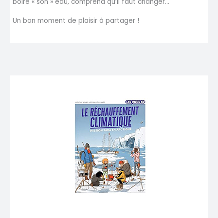
boire « son » eau, comprend qu’il faut changer…
Un bon moment de plaisir à partager !