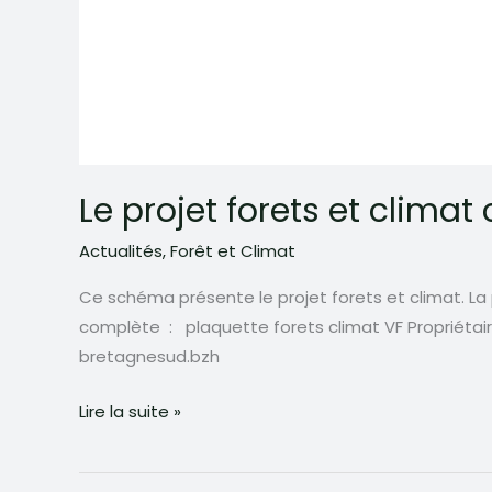
Le projet forets et clim
Actualités
,
Forêt et Climat
Ce schéma présente le projet forets et climat. La 
complète : plaquette forets climat VF Propriétair
bretagnesud.bzh
Le
Lire la suite »
projet
forets