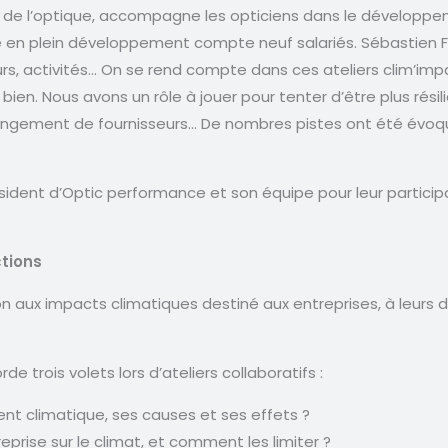
 de l’optique, accompagne les opticiens dans le développe
ise en plein développement compte neuf salariés. Sébastien 
urs, activités… On se rend compte dans ces ateliers clim’imp
bien. Nous avons un rôle à jouer pour tenter d’être plus rés
 changement de fournisseurs… De nombres pistes ont été évo
dent d’Optic performance et son équipe pour leur participat
tions
 aux impacts climatiques destiné aux entreprises, à leurs dir
e trois volets lors d’ateliers collaboratifs :
t climatique, ses causes et ses effets ?
eprise sur le climat, et comment les limiter ?