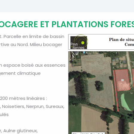
BOCAGERE ET PLANTATIONS FORES
t. Parcelle en limite de bassin
rtive au Nord. Milieu bocager
d’un espace boisé aux essences
ngement climatique
 200 mètres linéaires :
, Noisetiers, Nerprun, Sureaux,
ulés
r, Aulne glutineux,