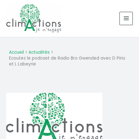
Aller
au
contenu
Accueil
Actualités
Ecoutez le podcast de Radio Bro Gwended avec D Pirio
et L Labeyrie