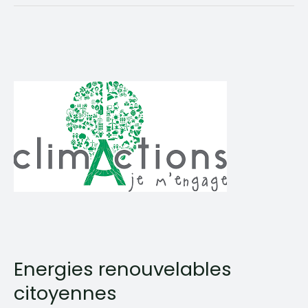
pour
le
climat
Energies renouvelables
citoyennes