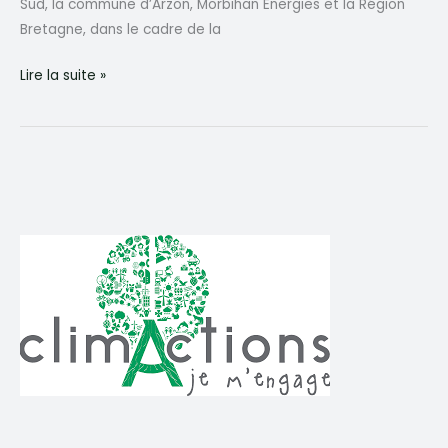
Sud, la commune d’Arzon, Morbihan Energies et la Région
Bretagne, dans le cadre de la
Hydroliennes
Lire la suite »
et
Energies
Marines
Renouvelables
dans
le
Golfe
du
Morbihan