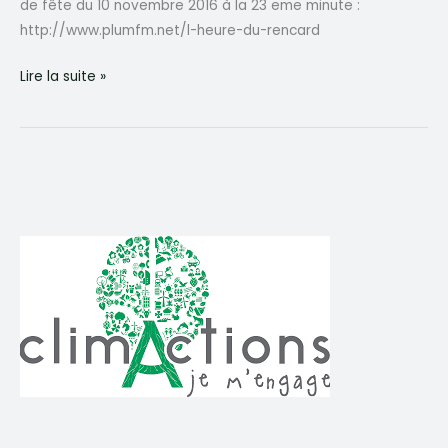
de fête du 10 novembre 2016 à la 23 eme minute :
http://www.plumfm.net/l-heure-du-rencard
PlumFM
Lire la suite »
Climat
de
fête
Cécile
Franchet
le
10
novembre
2016