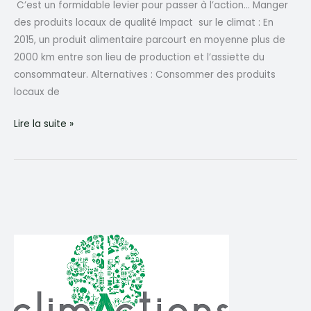
C’est un formidable levier pour passer à l’action… Manger
des produits locaux de qualité Impact sur le climat : En
2015, un produit alimentaire parcourt en moyenne plus de
2000 km entre son lieu de production et l’assiette du
consommateur. Alternatives : Consommer des produits
locaux de
Pour
Lire la suite »
aller
plus
loin
après
les
gestes
au
quotidien