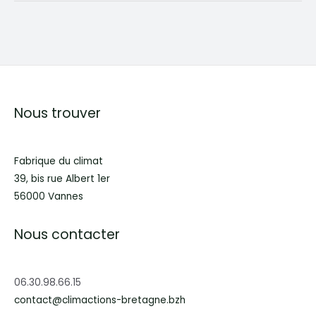
de
Raphael
Souchier
sur
Plum
FM
Nous trouver
le
16
02
Fabrique du climat
2016
39, bis rue Albert 1er
56000 Vannes
Nous contacter
06.30.98.66.15
contact@climactions-bretagne.bzh